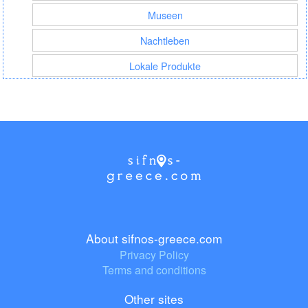
Museen
Nachtleben
Lokale Produkte
About sifnos-greece.com
Privacy Policy
Terms and conditions
Other sites