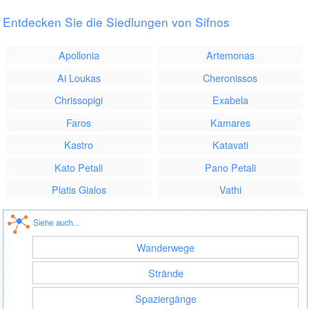
Entdecken Sie die Siedlungen von Sifnos
Apollonia
Artemonas
Ai Loukas
Cheronissos
Chrissopigi
Exabela
Faros
Kamares
Kastro
Katavati
Kato Petali
Pano Petali
Platis Gialos
Vathi
Wanderwege
Strände
Spaziergänge